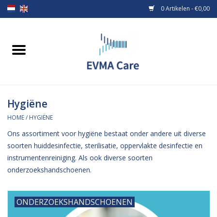
0 Artikelen - €0,00
Home
Verbandmiddelen
Hygiëne
Borstvoeding
HOME
/
HYGIËNE
Voeding
Ons assortiment voor hygiëne bestaat onder andere uit diverse
soorten huiddesinfectie, sterilisatie, oppervlakte desinfectie en
MiniONE Button
instrumentenreiniging. Als ook diverse soorten
onderzoekshandschoenen.
Praktijkinrichting
ONDERZOEKSHANDSCHOENEN
Verbruiksmaterialen