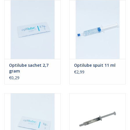
Hygiëne
Verzorging & Beauty
KNO
Merken
Optilube sachet 2,7
Optilube spuit 11 ml
gram
€2,99
Waterdichte pleisters:
€0,29
wanneer kies je ervoor en
welke zijn het beste?