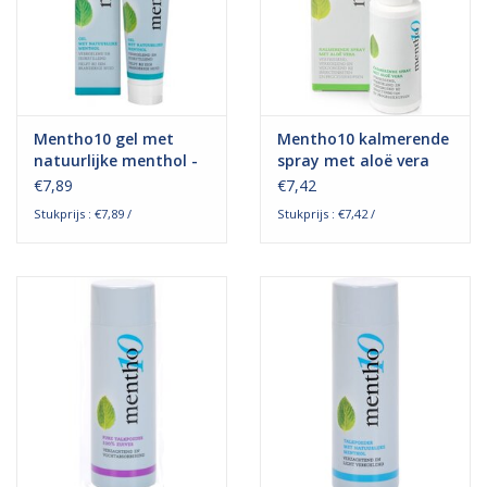
Mentho10 gel met
Mentho10 kalmerende
natuurlijke menthol -
spray met aloë vera
75 ml
€7,89
€7,42
Stukprijs : €7,89 /
Stukprijs : €7,42 /