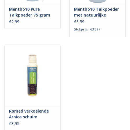
Mentho10 Pure
Mentho10 Talkpoeder
Talkpoeder 75 gram
met natuurlijke
menthol 75 gram
€2,99
€3,59
Stukprijs : €3,59 /
Romed verkoelende
Arnica schuim
€8,95