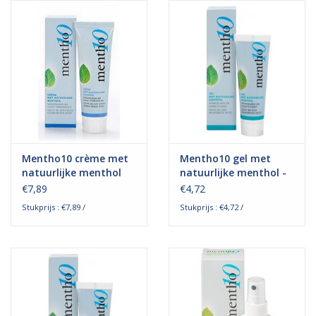
Hygiëne
Verzorging & Beauty
KNO
Merken
Mentho10 crème met
Mentho10 gel met
natuurlijke menthol
natuurlijke menthol -
(75 ml)
30 ml
Waterdichte pleisters:
€7,89
€4,72
wanneer kies je ervoor en
Stukprijs : €7,89 /
Stukprijs : €4,72 /
welke zijn het beste?