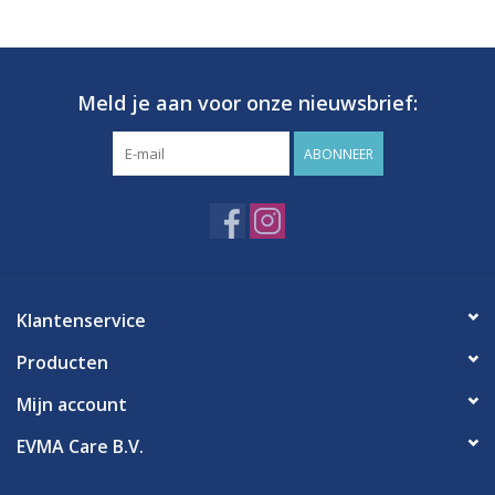
Hygiëne
Meld je aan voor onze nieuwsbrief:
Verzorging & Beauty
ABONNEER
KNO
Merken
Waterdichte pleisters:
Klantenservice
wanneer kies je ervoor en
welke zijn het beste?
Producten
Mijn account
EVMA Care B.V.