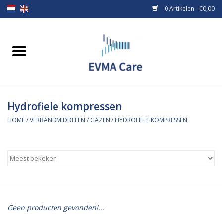
0 Artikelen - €0,00
Home
Verbandmiddelen
Hydrofiele kompressen
Borstvoeding
HOME
/
VERBANDMIDDELEN
/
GAZEN
/
HYDROFIELE KOMPRESSEN
Voeding
MiniONE Button
Praktijkinrichting
Geen producten gevonden!...
Verbruiksmaterialen