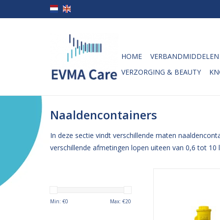
HOME
VERBANDMIDDELEN
VERZORGING & BEAUTY
KN
Naaldencontainers
In deze sectie vindt verschillende maten naaldencon
verschillende afmetingen lopen uiteen van 0,6 tot 10 li
KLINION easy c
naaldencontainer; voor
weggooien van sche
Min: €
0
Max: €
20
zoals naalden, spuite
en andere scherpe 