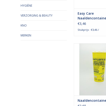
materiaal is. A
HYGIËNE
TOEVOEGEN AAN WI
Easy Care
VERZORGING & BEAUTY
Naaldencontainer
€3,46
KNO
Stukprijs : €3,46 /
MERKEN
De Sanypick Mini
Naaldencontainer is 
om een veilige af
gebruikte naalden,
scalpelmesjes en blo
te garanderen. Het 
tijdelijk of definiti
gesloten. Door het
Polypropyleen is d
TOEVOEGEN AAN WI
Naaldencontainer
€2,65