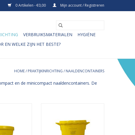
0 Artikelen - €0,00
Mijn account / Registreren
RICHTING
VERBRUIKSMATERIALEN
HYGIËNE
R EN WELKE ZIJN HET BESTE?
HOME
/
PRAKTIJKINRICHTING
/
NAALDENCONTAINERS
ocompact en de minicompact naaldencontainers. De
easy care,
KLINION easy care,
; voor het veilig
naaldencontainer; voor het veilig
 scherp afval,
weggooien van scherp afval,
spuiten, scalpels
zoals naalden, spuiten, scalpels
erpe objecten.
en andere scherpe objecten.