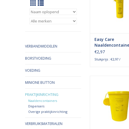
De naaldencontainer 
van polypropyleen, 
duurzaam en milieuv
materiaal is. A
TOEVOEGEN AAN WI
Easy Care
Naaldencontaine
VERBANDMIDDELEN
Liter
€2,97
BORSTVOEDING
Stukprijs : €2,97 /
VOEDING
KLINION easy c
MINIONE BUTTON
naaldencontainer; voor
weggooien van sche
PRAKTIJKINRICHTING
zoals naalden, spuite
Naaldencontainers
en andere scherpe 
Dispensers
Overige praktijkinrichting
De naaldencontainer 
van polypropyleen, 
VERBRUIKSMATERIALEN
duurzaam en milieuv