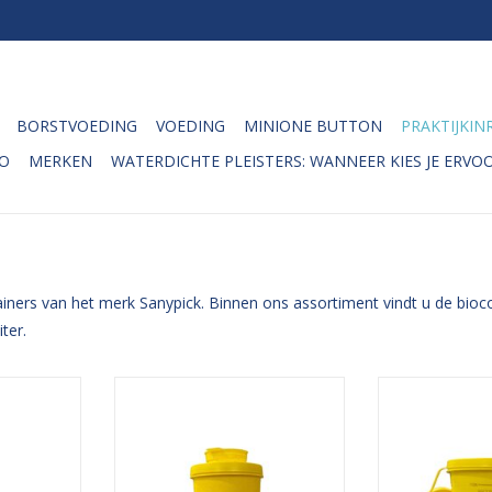
BORSTVOEDING
VOEDING
MINIONE BUTTON
PRAKTIJKIN
O
MERKEN
WATERDICHTE PLEISTERS: WANNEER KIES JE ERVOO
tainers van het merk Sanypick. Binnen ons assortiment vindt u de bi
ter.
are,
KLINION easy care,
KLINION 
 het veilig
naaldencontainer; voor het veilig
naaldencontainer
rp afval,
weggooien van scherp afval,
weggooien van
n, scalpels
zoals naalden, spuiten, scalpels
zoals naalden, 
objecten.
en andere scherpe objecten.
en andere sch