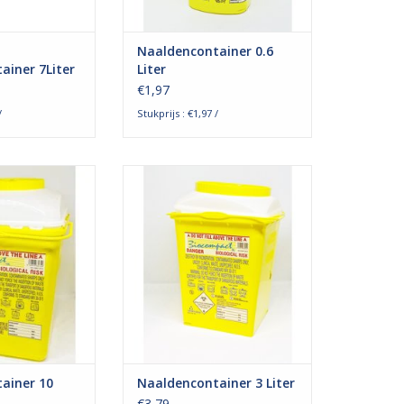
 is. Als d
TOEVOEGEN AAN WINKELWAGEN
N WINKELWAGEN
Naaldencontainer 0.6
ainer 7Liter
Liter
€1,97
/
Stukprijs : €1,97 /
k Biocompact
Biocompact Naaldencontainer
er is ontwikkeld
met 3L inhoud, geschikt voor het
ge afvoer van
afvoeren van gebruikte naalden,
lden, spuiten,
spuiten, etc.
en bloedpipetten
TOEVOEGEN AAN WINKELWAGEN
De biocompact is
ilig te gebruiken
t over drie
 mechanismen om
N WINKELWAGEN
ainer 10
Naaldencontainer 3 Liter
€3,79