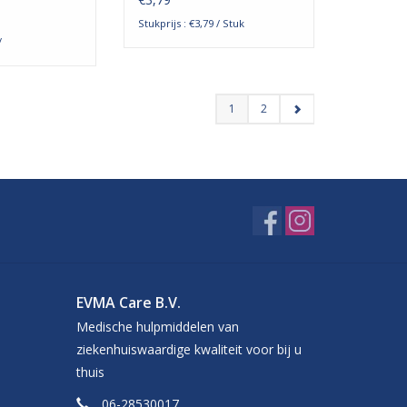
Stukprijs : €3,79 / Stuk
/
1
2
EVMA Care B.V.
Medische hulpmiddelen van
ziekenhuiswaardige kwaliteit voor bij u
thuis
06-28530017