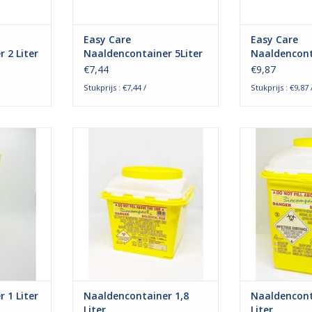
ls d
materiaal is. Als d
materiaal
NKELWAGEN
TOEVOEGEN AAN WINKELWAGEN
TOEVOEGEN AA
Easy Care
Easy Care
 2 Liter
Naaldencontainer 5Liter
Naaldencont
€7,44
€9,87
Stukprijs : €7,44 /
Stukprijs : €9,87 
compact
Biocompact Naaldencontainer
De Sanypic
ontwikkeld
met 1,8L inhoud, geschikt voor
Naaldencontain
voer van
het afvoeren van gebruikte
om een veili
 spuiten,
naalden, spuiten, etc.
gebruikte naa
edpipetten
scalpelmesjes 
TOEVOEGEN AAN WINKELWAGEN
deksel kan
te garanderen. 
ef worden
makkelijk, en ve
 stevige
en beschik
e contai
verschillende
NKELWAGEN
TOEVOEGEN AA
 1 Liter
Naaldencontainer 1,8
Naaldencont
Liter
Liter