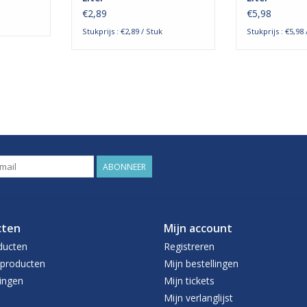
€2,89
€5,98
Stukprijs : €2,89 / Stuk
Stukprijs : €5,98 
ABONNEER
cten
Mijn account
ducten
Registreren
producten
Mijn bestellingen
ingen
Mijn tickets
Mijn verlanglijst