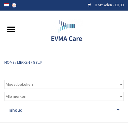
0 Artikelen - €0,00
Home
Verbandmiddelen
Borstvoeding
HOME
/
MERKEN
/
GBUK
Voeding
MiniONE Button
Praktijkinrichting
Inhoud
Verbruiksmaterialen