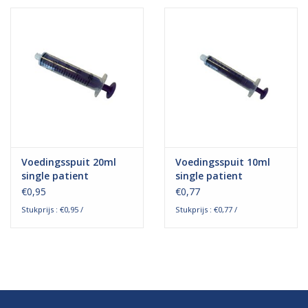
Hygiëne
Verzorging & Beauty
KNO
Merken
Voedingsspuit 20ml
Voedingsspuit 10ml
single patient
single patient
Waterdichte pleisters:
€0,95
€0,77
wanneer kies je ervoor en
Stukprijs : €0,95 /
Stukprijs : €0,77 /
welke zijn het beste?