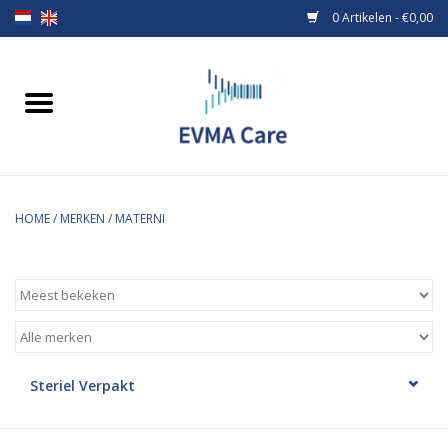
0 Artikelen - €0,00
Home
Verbandmiddelen
Borstvoeding
HOME
/
MERKEN
/
MATERNI
Voeding
MiniONE Button
Praktijkinrichting
Steriel Verpakt
Verbruiksmaterialen