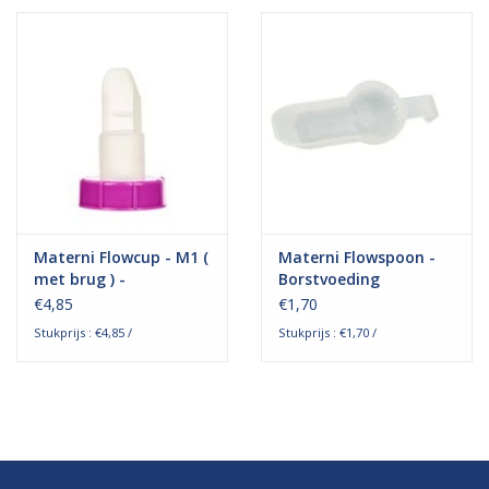
Hygiëne
Verzorging & Beauty
KNO
Merken
Materni Flowcup - M1 (
Materni Flowspoon -
met brug ) -
Borstvoeding
Waterdichte pleisters:
borstvoeding
Hulpmiddel
€4,85
€1,70
wanneer kies je ervoor en
hulpmiddel
Stukprijs : €4,85 /
Stukprijs : €1,70 /
welke zijn het beste?