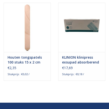
Hygiëne
Verzorging & Beauty
KNO
Merken
Houten tongspatels
KLINION klinipress
100 stuks 15 x 2 cm
exsupad absorberend
Waterdichte pleisters:
verband 9 x 12cm
€2,35
€17,69
wanneer kies je ervoor en
Stukprijs : €0,02 /
Stukprijs : €0,18 /
welke zijn het beste?