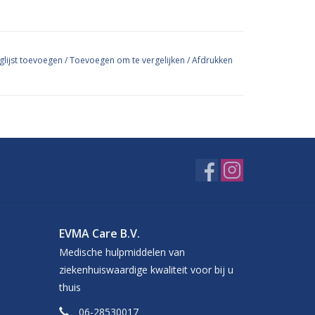
glijst toevoegen
/
Toevoegen om te vergelijken
/
Afdrukken
EVMA Care B.V.
Medische hulpmiddelen van
ziekenhuiswaardige kwaliteit voor bij u
thuis
06-28530017