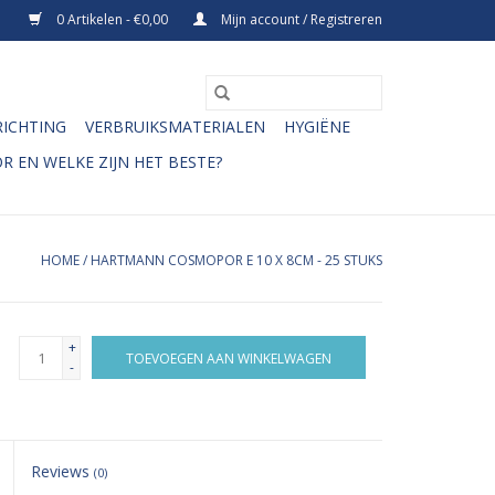
0 Artikelen - €0,00
Mijn account / Registreren
RICHTING
VERBRUIKSMATERIALEN
HYGIËNE
R EN WELKE ZIJN HET BESTE?
HOME
/
HARTMANN COSMOPOR E 10 X 8CM - 25 STUKS
+
TOEVOEGEN AAN WINKELWAGEN
-
Reviews
(0)