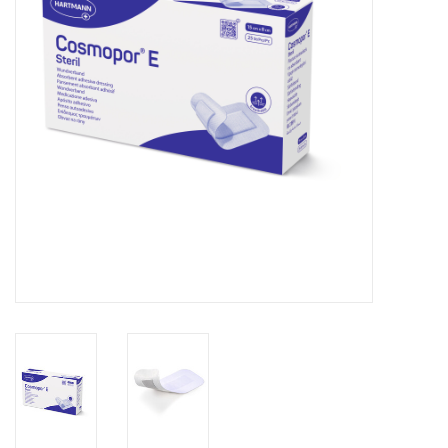
Hygiëne
Verzorging & Beauty
KNO
Merken
Waterdichte pleisters:
wanneer kies je ervoor en
welke zijn het beste?