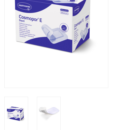
Hygiëne
Verzorging & Beauty
KNO
Merken
Waterdichte pleisters:
wanneer kies je ervoor en
welke zijn het beste?