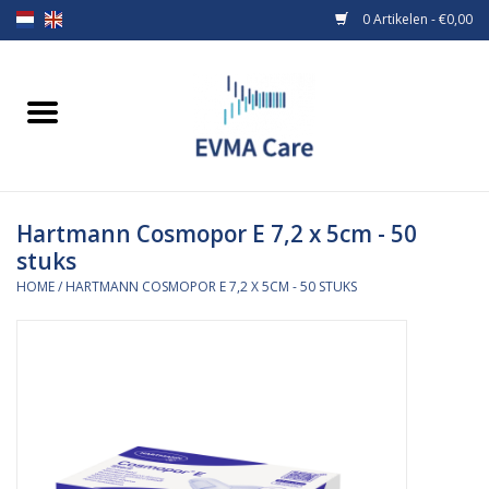
0 Artikelen - €0,00
Home
Verbandmiddelen
Hartmann Cosmopor E 7,2 x 5cm - 50
Borstvoeding
stuks
HOME
/
HARTMANN COSMOPOR E 7,2 X 5CM - 50 STUKS
Voeding
MiniONE Button
Praktijkinrichting
Verbruiksmaterialen