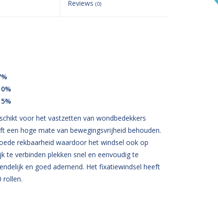
Reviews
(0)
7%
 10%
 15%
geschikt voor het vastzetten van wondbedekkers
ijft een hoge mate van bewegingsvrijheid behouden.
 goede rekbaarheid waardoor het windsel ook op
jk te verbinden plekken snel en eenvoudig te
riendelijk en goed ademend. Het fixatiewindsel heeft
 rollen.