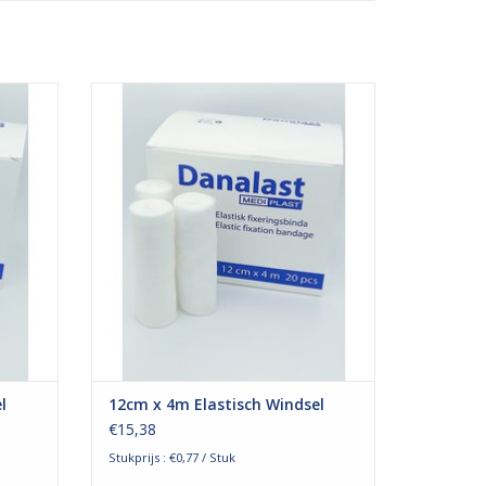
Danalast
Het elastische fixatiewindsel van Danalast
 van
is geschikt voor het vastzetten van
as of
wondbedekkers zoals een zalfgaas of
oge mate
gaaskompres. Daarbij blijft een hoge mate
n. De
van bewegingsvrijheid behouden. De
voor een
elasticiteit van het windsel zorgt voor een
goede rekbaarheid w
GEN
TOEVOEGEN AAN WINKELWAGEN
l
12cm x 4m Elastisch Windsel
€15,38
Stukprijs : €0,77 / Stuk