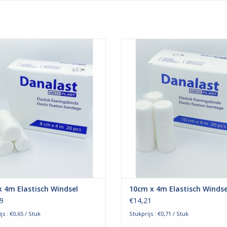
stische fixatiewindsel van Danalast
Het elastische fixatiewindsel van 
geschikt voor het vastzetten van
is geschikt voor het vastzetten
bedekkers zoals een zalfgaas of
wondbedekkers zoals een zalfga
pres. Daarbij blijft een hoge mate
gaaskompres. Daarbij blijft een h
bewegingsvrijheid behouden. De
van bewegingsvrijheid behoude
iteit van het windsel zorgt voor een
elasticiteit van het windsel zorgt 
goede rekbaarheid w
goede rekbaarheid w
EVOEGEN AAN WINKELWAGEN
TOEVOEGEN AAN WINKELWA
 4m Elastisch Windsel
10cm x 4m Elastisch Windse
9
€14,21
js : €0,65 / Stuk
Stukprijs : €0,71 / Stuk