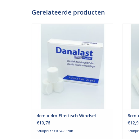
Gerelateerde producten
Het elastische fixatiewindsel van Danalast
Het ela
is geschikt voor het vastzetten van
is 
wondbedekkers zoals een zalfgaas of
wond
gaaskompres. Daarbij blijft een hoge mate
gaaskom
van bewegingsvrijheid behouden. De
van 
elasticiteit van het windsel zorgt voor een
elastic
goede rekbaarheid w
TOEVOEGEN AAN WINKELWAGEN
TO
4cm x 4m Elastisch Windsel
8cm x
€10,76
€12,9
Stukprijs : €0,54 / Stuk
Stukpri