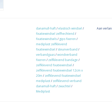
danamull-haft
/
elastisch windsel
/
Aan verlan
fixatiewindsel zelfhechtend
/
fixatiewindsels
/
gips fixeren
/
mediplast zelfklevend
fixatiewindsel
/
steunverband
/
verbandgaas
/
wondverband
fixeren
/
zelfklevend bandage
/
zelfklevend fixatiewindsel
/
zelfklevend fixatiewindsel 12cm x
20m
/
zelfklevend fixatiewindsel
mediplast
/
zelfklevend verband
danamull-haft
/
zwachtel
/
Mediplast