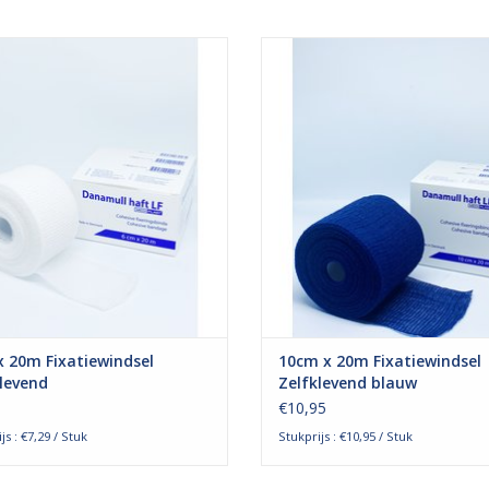
 zelfklevende fixatiewindsel van
Het blauwe zelfklevende fixatiewin
l-Haft is een zelfklevend, elastisch
Danamull-Haft is een zelfklevend, e
indsel dat wordt gebruikt om
windsel dat wordt gebruikt 
dverband of gips te fixeren. De
wondverband of gips te fixeren
iteit maakt het windsel zeer geschikt
elasticiteit maakt het windsel zeer 
r het fixeren van verbanden op
voor het fixeren van verbande
ogen, bewegende lichaamsdel
gebogen, bewegende lich
EVOEGEN AAN WINKELWAGEN
TOEVOEGEN AAN WINKELWA
 20m Fixatiewindsel
10cm x 20m Fixatiewindsel
levend
Zelfklevend blauw
€10,95
js : €7,29 / Stuk
Stukprijs : €10,95 / Stuk