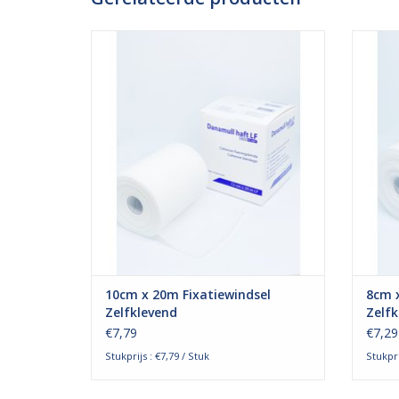
Het zelfklevende fixatiewindsel van
Het
Danamull-Haft is een zelfklevend, elastisch
Danamul
windsel dat wordt gebruikt om
w
wondverband of gips te fixeren. De
won
elasticiteit maakt het windsel zeer geschikt
elastic
voor het fixeren van verbanden op
voo
gebogen, bewegende lichaamsdel
geb
TOEVOEGEN AAN WINKELWAGEN
TO
10cm x 20m Fixatiewindsel
8cm x
Zelfklevend
Zelfk
€7,79
€7,29
Stukprijs : €7,79 / Stuk
Stukpri