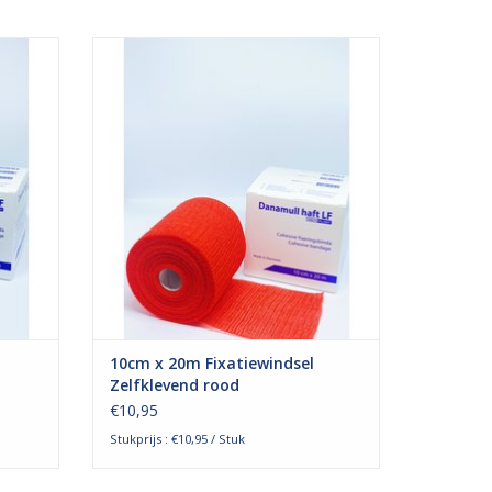
dsel van
Het rode zelfklevende fixatiewindsel van
lastisch
Danamull-Haft is een zelfklevend, elastisch
om
windsel dat wordt gebruikt om
. De
wondverband of gips te fixeren. De
geschikt
elasticiteit maakt het windsel zeer geschikt
n op
voor het fixeren van verbanden op
gebogen, bewegende lichaa
GEN
TOEVOEGEN AAN WINKELWAGEN
10cm x 20m Fixatiewindsel
Zelfklevend rood
€10,95
Stukprijs : €10,95 / Stuk