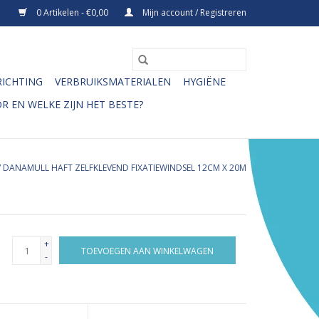
0 Artikelen - €0,00
Mijn account / Registreren
RICHTING
VERBRUIKSMATERIALEN
HYGIËNE
R EN WELKE ZIJN HET BESTE?
/
DANAMULL HAFT ZELFKLEVEND FIXATIEWINDSEL 12CM X 20M
+
TOEVOEGEN AAN WINKELWAGEN
-