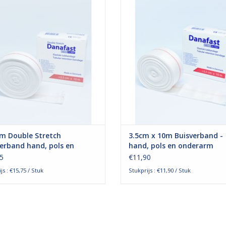
st buisverband wordt voornamelijk
buisverband wordt voornamelijk g
uikt voor huidbescherming onder
voor huidbescherming onde
bijvoorbeeld gips of
bijvoorbeeld gips of
pressiezwachtels. Ook kan het
compressiezwachtels. Ook kan
n gebruikt voor verbandfixatie en
worden gebruikt voor verbandfixa
zalftherapie.
zalftherapie.
EVOEGEN AAN WINKELWAGEN
TOEVOEGEN AAN WINKELWA
cm Double Stretch
3.5cm x 10m Buisverband -
erband hand, pols en
hand, pols en onderarm
rarm
5
€11,90
js : €15,75 / Stuk
Stukprijs : €11,90 / Stuk