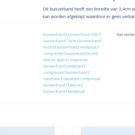
Dit buisverband heeft een breedte van 3,4cm 
kan worden afgeknipt waardoor er geen verband
geschikt voor pols en elleboog.
Buisverband
/
buisverband 20m
/
Aan verlan
buisverband 7.8cm
/
buisverband
hoofd
/
buisverband mediplast
/
compressie buisverband hoofd
knie en dijen
/
compressie
buisverband mediplast
/
compressief buisverband
/
danatube
/
danatube compressie
buisverband
/
latex-vrij
buisverband
/
Mediplast
uble stretch, oftewel 2-way stretch
Het single-way stretch danafa