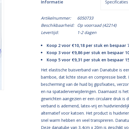
Informatie
Specificaties
Artikelnummer:
6050733
Beschikbaarheid:
Op voorraad
(42214)
Levertijd:
1-2 dagen
Koop 2 voor €10,18 per stuk en bespaar 
Koop 3 voor €9,86 per stuk en bespaar 1
Koop 5 voor €9,31 per stuk en bespaar 1
Het elastische buisverband van Danatube is ee
bamboe, dat lichte steun en compressie biedt.
bescherming van de huid bij gipsfixaties, verzo
en na spataderverwijderingen. Daarnaast is het 
gewrichten aangezien er een circulaire druk is d
verband is ademend, latex-vrij en huidvriendeli
alternatief voor katoen. Het product is huidvrien
snel warm hebben en veel transpireren. Danatu
Deze danatube van 3,4cm x 20m is geschikt voo