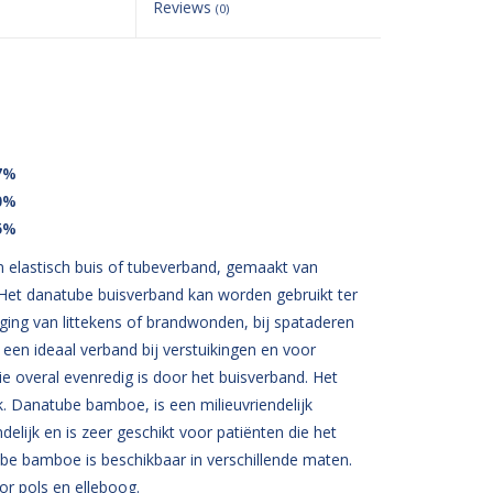
Reviews
(0)
7%
0%
5%
n elastisch buis of tubeverband, gemaakt van
 Het danatube buisverband kan worden gebruikt ter
rging van littekens of brandwonden, bij spataderen
een ideaal verband bij verstuikingen en voor
ie overal evenredig is door het buisverband. Het
jk. Danatube bamboe, is een milieuvriendelijk
delijk en is zeer geschikt voor patiënten die het
be bamboe is beschikbaar in verschillende maten.
r pols en elleboog.