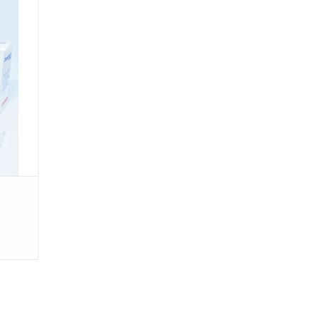
ebruikt
r
 het
tie en
GEN