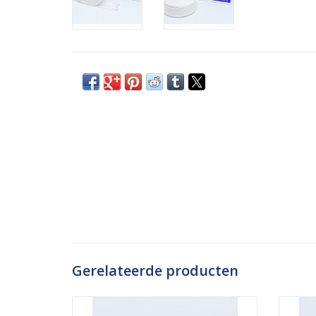
Gerelateerde producten
Het elastische buisverband van Danatube
Het do