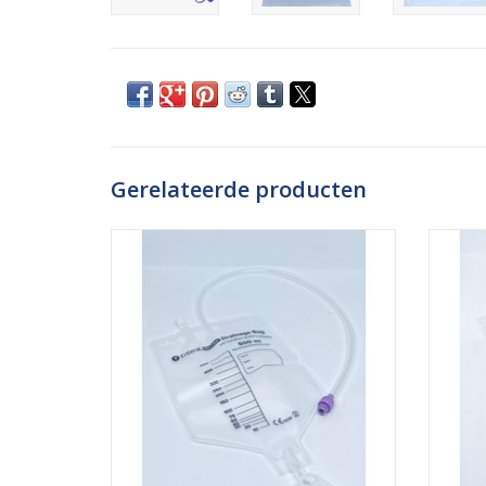
Gerelateerde producten
Deze drainagezak van GBUK heeft een
Deze
ENFit aansluiting en is geschikt voor het
ENFit 
hevelen van de maag. De DBISO-500 heeft
hevele
een inhoud van 500ml. De drainagezak is
een in
gemaakt van zacht EVA materiaal en heeft
gem
een trechteraansluiting. Deze drainagezak
trecht
is DEHP- en l
TOEVOEGEN AAN WINKELWAGEN
TO