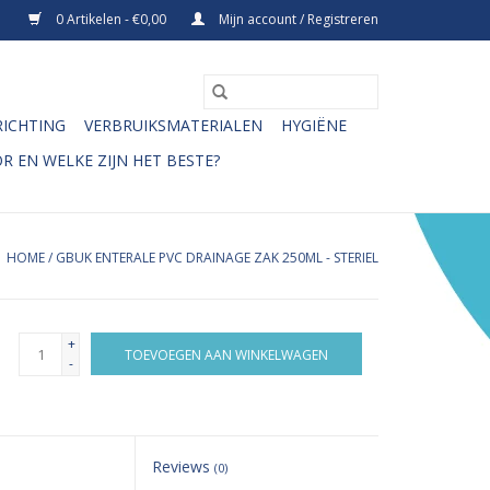
0 Artikelen - €0,00
Mijn account / Registreren
RICHTING
VERBRUIKSMATERIALEN
HYGIËNE
R EN WELKE ZIJN HET BESTE?
HOME
/
GBUK ENTERALE PVC DRAINAGE ZAK 250ML - STERIEL
+
TOEVOEGEN AAN WINKELWAGEN
-
Reviews
(0)