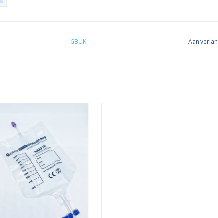
GBUK
Aan verlan
 drainagezak van GBUK heeft een
aansluiting en is geschikt voor het
n van de maag. De DBP-1000 heeft
houd van 1000ml. De drainagezak is
aakt van zacht PVC en heeft een
eraansluiting. Deze drainagezak is
DEHP- en latex-vrij.
EVOEGEN AAN WINKELWAGEN