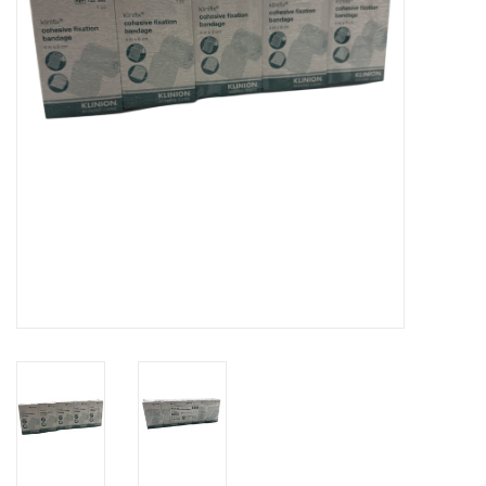
Hygiëne
Verzorging & Beauty
KNO
Merken
Waterdichte pleisters:
wanneer kies je ervoor en
welke zijn het beste?