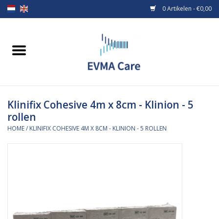
0 Artikelen - €0,00
Home
Verbandmiddelen
Klinifix Cohesive 4m x 8cm - Klinion - 5
Borstvoeding
rollen
HOME
/
KLINIFIX COHESIVE 4M X 8CM - KLINION - 5 ROLLEN
Voeding
MiniONE Button
Praktijkinrichting
Verbruiksmaterialen