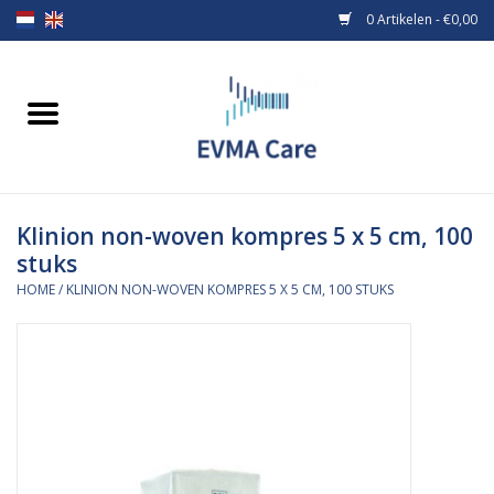
0 Artikelen - €0,00
Home
Verbandmiddelen
Klinion non-woven kompres 5 x 5 cm, 100
Borstvoeding
stuks
HOME
/
KLINION NON-WOVEN KOMPRES 5 X 5 CM, 100 STUKS
Voeding
MiniONE Button
Praktijkinrichting
Verbruiksmaterialen