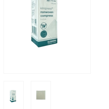
Hygiëne
Verzorging & Beauty
KNO
Merken
Waterdichte pleisters:
wanneer kies je ervoor en
welke zijn het beste?