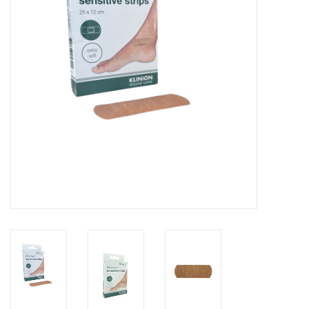
Hygiëne
Verzorging & Beauty
KNO
Merken
Waterdichte pleisters:
wanneer kies je ervoor en
welke zijn het beste?