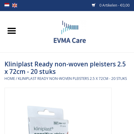
0 Artikelen - €0,00
Home
Verbandmiddelen
Kliniplast Ready non-woven pleisters 2.5
Borstvoeding
x 72cm - 20 stuks
HOME
/
KLINIPLAST READY NON-WOVEN PLEISTERS 2.5 X 72CM - 20 STUKS
Voeding
MiniONE Button
Praktijkinrichting
Verbruiksmaterialen