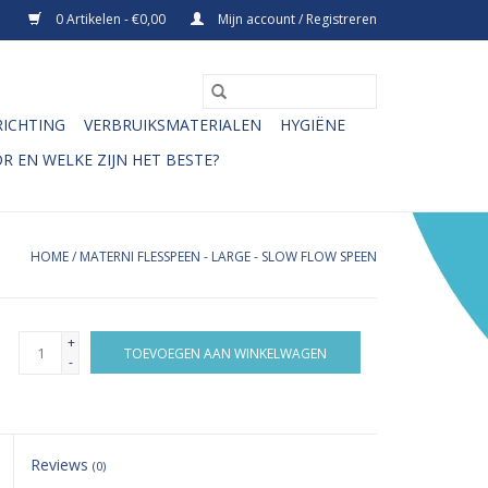
0 Artikelen - €0,00
Mijn account / Registreren
RICHTING
VERBRUIKSMATERIALEN
HYGIËNE
R EN WELKE ZIJN HET BESTE?
HOME
/
MATERNI FLESSPEEN - LARGE - SLOW FLOW SPEEN
+
TOEVOEGEN AAN WINKELWAGEN
-
Reviews
(0)