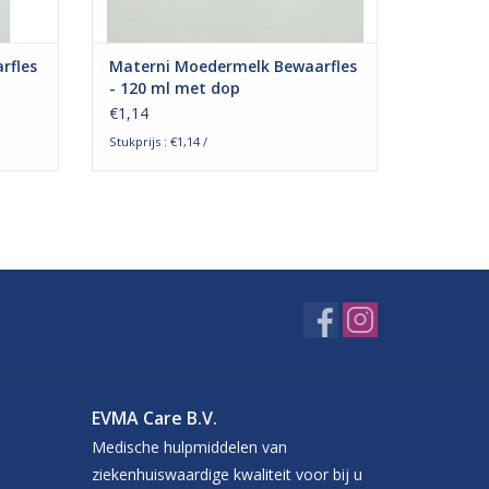
rfles
Materni Moedermelk Bewaarfles
- 120 ml met dop
€1,14
Stukprijs : €1,14 /
EVMA Care B.V.
Medische hulpmiddelen van
ziekenhuiswaardige kwaliteit voor bij u