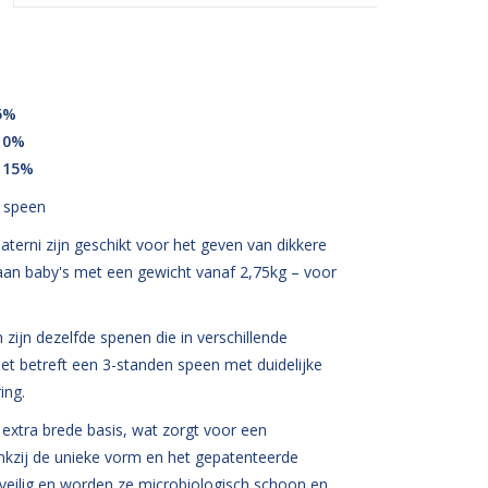
5%
 10%
r 15%
w speen
erni zijn geschikt voor het geven van dikkere
aan baby's met een gewicht vanaf 2,75kg – voor
 zijn dezelfde spenen die in verschillende
et betreft een 3-standen speen met duidelijke
ing.
xtra brede basis, wat zorgt voor een
nkzij de unieke vorm en het gepatenteerde
 veilig en worden ze microbiologisch schoon en