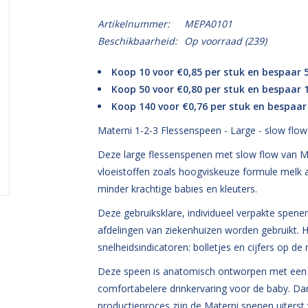
Artikelnummer:
MEPA0101
Beschikbaarheid:
Op voorraad
(239)
Koop 10 voor €0,85 per stuk en bespaar 
Koop 50 voor €0,80 per stuk en bespaar
Koop 140 voor €0,76 per stuk en bespaa
Materni 1-2-3 Flessenspeen - Large - slow flo
Deze large flessenspenen met slow flow van Mat
vloeistoffen zoals hoogviskeuze formule melk 
minder krachtige babies en kleuters.
Deze gebruiksklare, individueel verpakte spenen
afdelingen van ziekenhuizen worden gebruikt. H
snelheidsindicatoren: bolletjes en cijfers op de r
Deze speen is anatomisch ontworpen met een e
comfortabelere drinkervaring voor de baby. Da
productieproces zijn de Materni spenen uiterst