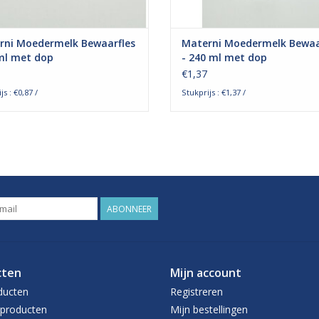
rni Moedermelk Bewaarfles
Materni Moedermelk Bewaa
ml met dop
- 240 ml met dop
€1,37
js : €0,87 /
Stukprijs : €1,37 /
ABONNEER
cten
Mijn account
ducten
Registreren
producten
Mijn bestellingen