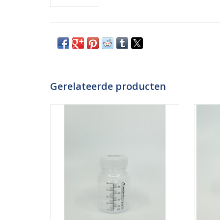
Gerelateerde producten
De flessen van Materni zijn ideaal voor het
De fles
verzamelen van afgekolfde melk, de
verz
bereiding en opslag van flesvoeding en
berei
voor het voeden. Deze Materni
v
moedermelk bewaarflessen hebben een
moede
witte dop en zijn geschikt voor eenmalig
witte 
gebruikt. De flessen hebben ee
g
TOEVOEGEN AAN WINKELWAGEN
TO