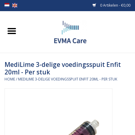
0 Artikelen - €0,00
Home
Verbandmiddelen
MediLime 3-delige voedingsspuit Enfit
Borstvoeding
20ml - Per stuk
HOME
/
MEDILIME 3-DELIGE VOEDINGSSPUIT ENFIT 20ML - PER STUK
Voeding
MiniONE Button
Praktijkinrichting
Verbruiksmaterialen