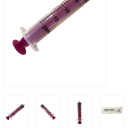
Hygiëne
Verzorging & Beauty
KNO
Merken
Waterdichte pleisters:
wanneer kies je ervoor en
welke zijn het beste?