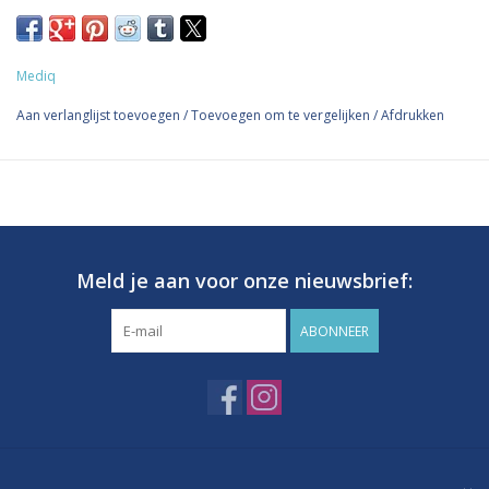
MediLime, 3-delige voedingsspuit met ENFit aansluiting; voor
het toedienen van bolusvoeding of medicatie en spoelen via een
Mediq
enterale toegang.
Aan verlanglijst toevoegen
/
Toevoegen om te vergelijken
/
Afdrukken
De steriele spuit bestaat uit een cilinder en zuiger van
polypropyleen, een pakking van isopreen rubber. Het
smeermiddel bestaat uit silicone olie. Verder is de spuit voorzien
van graduatie en een ENFit aansluiting, deze wordt rechtstreeks
op de ENFit sonde of op de medicatiepoort van ENFit
toedieningssystemen geplaatst. De spuit is steriel verpakt.
Meld je aan voor onze nieuwsbrief:
Specificaties:
voedingsspuit
ABONNEER
3-delig
graduatie
cilinder en zuiger van polypropyleen
ENFit aansluiting
steriel