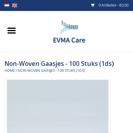
0 Artikelen - €0,00
Home
Verbandmiddelen
Non-Woven Gaasjes - 100 Stuks (1ds)
Borstvoeding
HOME
/
NON-WOVEN GAASJES - 100 STUKS (1DS)
Voeding
MiniONE Button
Praktijkinrichting
Verbruiksmaterialen