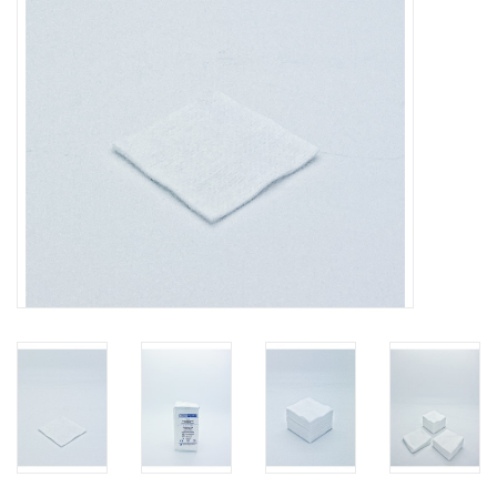
Hygiëne
Verzorging & Beauty
KNO
Merken
Waterdichte pleisters:
wanneer kies je ervoor en
welke zijn het beste?