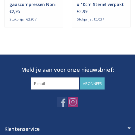
gaascompressen Non-
x 10cm Steriel verpakt
woven - 100 stuks
€2,95
€2,99
Stukprijs : €2,95 /
Stukprijs : €0,03 /
Meld je aan voor onze nieuwsbrief:
ABONNEER
Klantenservice