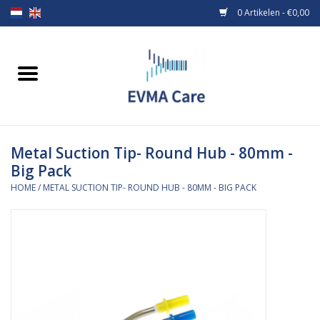
0 Artikelen - €0,00
Home
Verbandmiddelen
Metal Suction Tip- Round Hub - 80mm -
Borstvoeding
Big Pack
HOME
/
METAL SUCTION TIP- ROUND HUB - 80MM - BIG PACK
Voeding
MiniONE Button
Praktijkinrichting
Verbruiksmaterialen