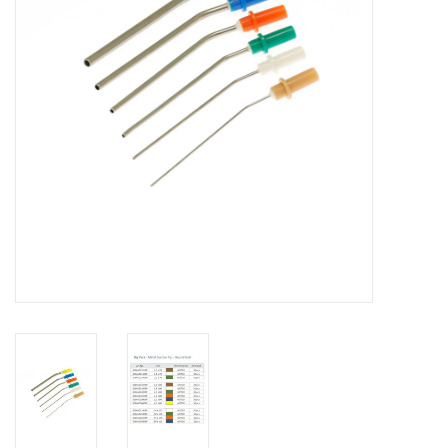
Hygiëne
Verzorging & Beauty
KNO
Merken
Waterdichte pleisters:
wanneer kies je ervoor en
welke zijn het beste?