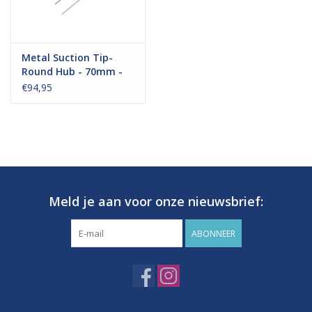
Metal Suction Tip-
Round Hub - 70mm -
Big Pack 30 stuks
€94,95
Meld je aan voor onze nieuwsbrief:
ABONNEER
Levertijd:
Op deze artikelen zit een levertijd van ongeveer 4 tot 7
werkdagen.