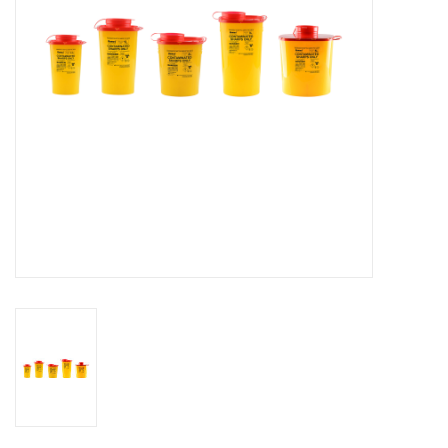
Hygiëne
Verzorging & Beauty
KNO
Merken
Waterdichte pleisters:
wanneer kies je ervoor en
welke zijn het beste?