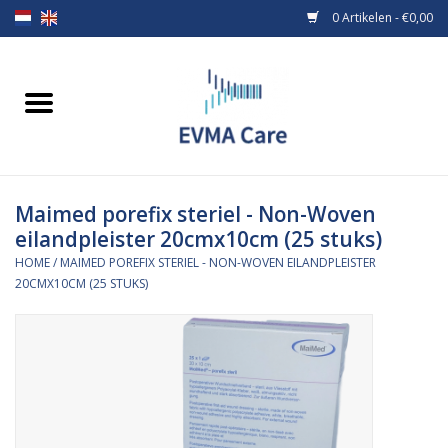
0 Artikelen - €0,00
Home
Verbandmiddelen
Maimed porefix steriel - Non-Woven
Borstvoeding
eilandpleister 20cmx10cm (25 stuks)
HOME
/
MAIMED POREFIX STERIEL - NON-WOVEN EILANDPLEISTER
Voeding
20CMX10CM (25 STUKS)
MiniONE Button
Praktijkinrichting
Verbruiksmaterialen