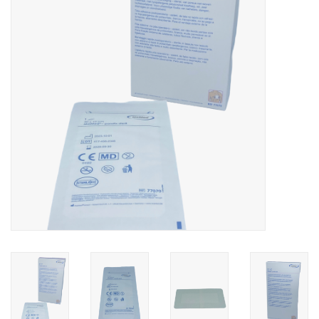
Hygiëne
Verzorging & Beauty
KNO
Merken
Waterdichte pleisters:
wanneer kies je ervoor en
welke zijn het beste?