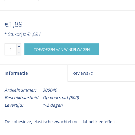
€1,89
* Stukprijs: €1,89 /
+
TOEVOEGEN AAN WINKELWAGEN
-
Informatie
Reviews
(0)
Artikelnummer:
300040
Beschikbaarheid:
Op voorraad
(500)
Levertijd:
1-2 dagen
De cohesieve, elastische zwachtel met dubbel kleefeffect.
Cohesieve elastische fixatiezwachtel 100% rekbaar, op zichzelf