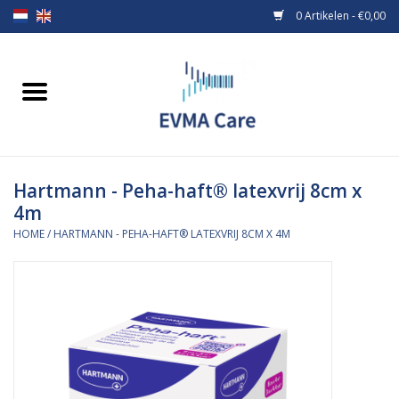
0 Artikelen - €0,00
Home
Verbandmiddelen
Hartmann - Peha-haft® latexvrij 8cm x
Borstvoeding
4m
HOME
/
HARTMANN - PEHA-HAFT® LATEXVRIJ 8CM X 4M
Voeding
MiniONE Button
Praktijkinrichting
Verbruiksmaterialen