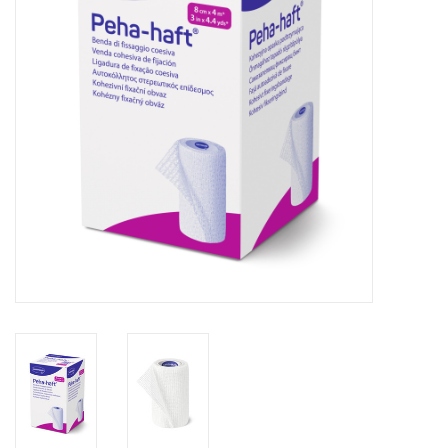
Hygiëne
Verzorging & Beauty
KNO
Merken
Waterdichte pleisters:
wanneer kies je ervoor en
welke zijn het beste?