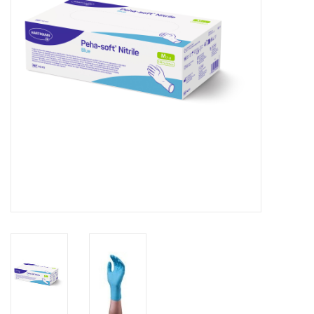
Hygiëne
Verzorging & Beauty
KNO
Merken
Waterdichte pleisters:
wanneer kies je ervoor en
welke zijn het beste?