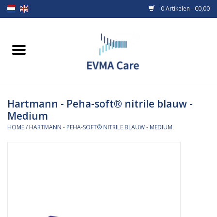
0 Artikelen - €0,00
Home
Verbandmiddelen
Hartmann - Peha-soft® nitrile blauw -
Borstvoeding
Medium
HOME
/
HARTMANN - PEHA-SOFT® NITRILE BLAUW - MEDIUM
Voeding
MiniONE Button
Praktijkinrichting
Verbruiksmaterialen