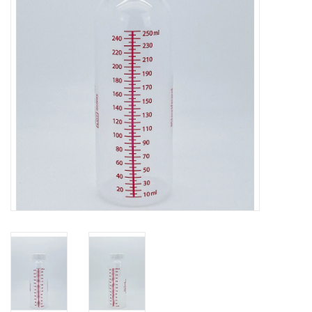
Hygiëne
Verzorging & Beauty
KNO
Merken
Waterdichte pleisters:
wanneer kies je ervoor en
welke zijn het beste?