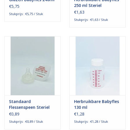
universele flessenhals passen alle spenen en kan het flesje
250 ml Steriel
€5,75
gebruikt worden met elke Medela, Ardo of Ameda borstkolf. Na
€1,63
Stukprijs : €5,75 / Stuk
gebruik kan de fles opnieuw worden gereinigd/gesteriliseerd om
Stukprijs : €1,63 / Stuk
zo opnieuw gebruikt te worden.
Standaard
Herbruikbare Babyfles
Flessenspeen Steriel
130 ml
€0,89
€1,28
Stukprijs : €0,89 / Stuk
Stukprijs : €1,28 / Stuk