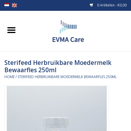
0 Artikelen - €0,00
Home
Verbandmiddelen
Sterifeed Herbruikbare Moedermelk
Borstvoeding
Bewaarfles 250ml
HOME
/
STERIFEED HERBRUIKBARE MOEDERMELK BEWAARFLES 250ML
Voeding
MiniONE Button
Praktijkinrichting
Verbruiksmaterialen