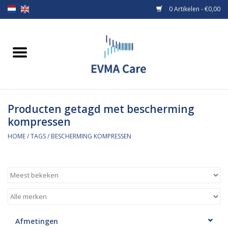
0 Artikelen - €0,00
Home
Verbandmiddelen
Producten getagd met bescherming
Borstvoeding
kompressen
Voeding
HOME
/
TAGS
/
BESCHERMING KOMPRESSEN
MiniONE Button
Praktijkinrichting
Verbruiksmaterialen
Afmetingen