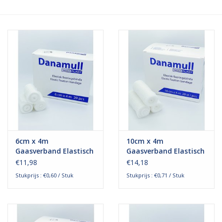
Hygiëne
Verzorging & Beauty
KNO
Merken
Waterdichte pleisters:
6cm x 4m
10cm x 4m
wanneer kies je ervoor en
Gaasverband Elastisch
Gaasverband Elastisch
welke zijn het beste?
€11,98
€14,18
Stukprijs : €0,60 / Stuk
Stukprijs : €0,71 / Stuk