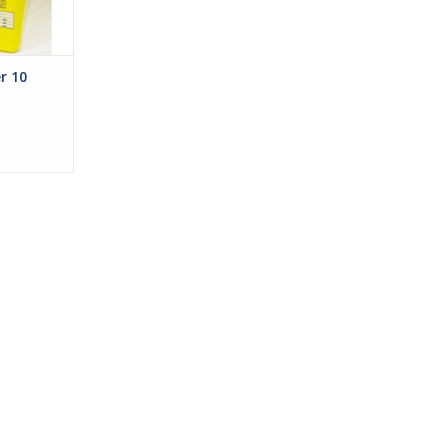
anismen om
NKELWAGEN
r 10