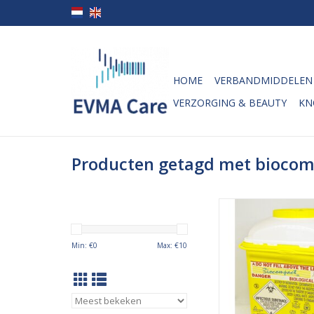
HOME
VERBANDMIDDELEN
VERZORGING & BEAUTY
KN
Producten getagd met biocomp
De Sanypick Bio
Naaldencontainer is 
om een veilige af
Min: €
0
Max: €
10
gebruikte naalden,
scalpelmesjes en blo
te garanderen. De bi
makkelijk, en veilig t
en beschikt ove