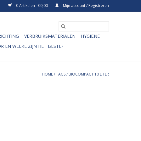
0 Artikelen - €0,00
Mijn account / Registreren
RICHTING
VERBRUIKSMATERIALEN
HYGIËNE
R EN WELKE ZIJN HET BESTE?
HOME
/
TAGS
/
BIOCOMPACT 10 LITER