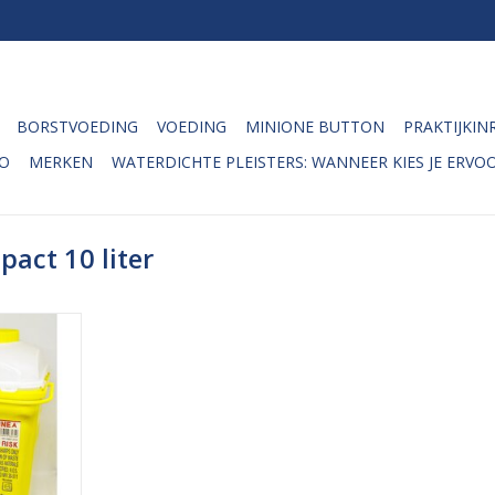
BORSTVOEDING
VOEDING
MINIONE BUTTON
PRAKTIJKIN
O
MERKEN
WATERDICHTE PLEISTERS: WANNEER KIES JE ERVOO
act 10 liter
compact
ontwikkeld
voer van
 spuiten,
edpipetten
ocompact is
e gebruiken
r drie