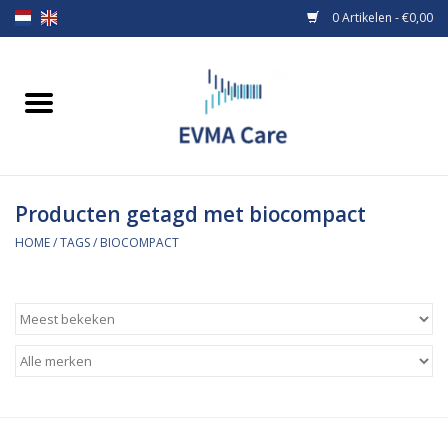
0 Artikelen - €0,00
Home
Verbandmiddelen
Producten getagd met biocompact
Borstvoeding
HOME
/
TAGS
/
BIOCOMPACT
Voeding
MiniONE Button
Praktijkinrichting
Verbruiksmaterialen