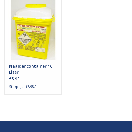
Hygiëne
Verzorging & Beauty
KNO
Merken
Naaldencontainer 10
Liter
Waterdichte pleisters:
€5,98
wanneer kies je ervoor en
Stukprijs : €5,98 /
welke zijn het beste?