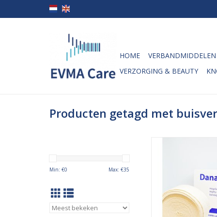
HOME
VERBANDMIDDELEN
VERZORGING & BEAUTY
KN
Producten getagd met buisve
Het compressie buis
Danagrip is een d
ondersteunend buisv
Min: €
0
Max: €
35
ook gebruikt kan wo
drukverbanden. Het 
kan gebruikt wor
ondersteuning van ge
ribben na bijvoo