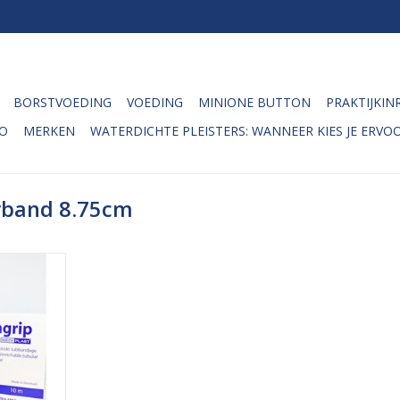
BORSTVOEDING
VOEDING
MINIONE BUTTON
PRAKTIJKIN
O
MERKEN
WATERDICHTE PLEISTERS: WANNEER KIES JE ERVOO
rband 8.75cm
verband van
ruk- en
erband dat
rden voor
buisverband
den ter
wrichten of
rbeeld