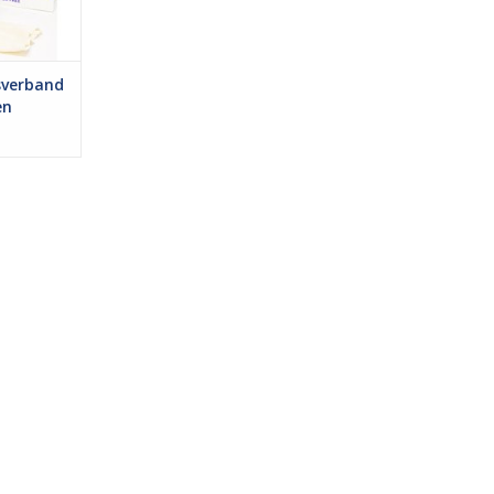
gblessures
NKELWAGEN
sverband
en