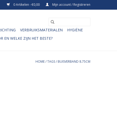
0 Artikelen - €0,00
Mijn account / Registreren
RICHTING
VERBRUIKSMATERIALEN
HYGIËNE
R EN WELKE ZIJN HET BESTE?
HOME
/
TAGS
/
BUISVERBAND 8.75CM