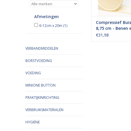
sportblessures of ru
TOEVOEGEN AAN WI
Afmetingen
Compressief Bui
6-12cm x 20m
(1)
8,75 cm - Benen 
Knieën
€31,98
VERBANDMIDDELEN
BORSTVOEDING
VOEDING
MINIONE BUTTON
PRAKTIJKINRICHTING
VERBRUIKSMATERIALEN
HYGIËNE