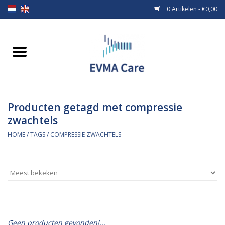
0 Artikelen - €0,00
Home
Verbandmiddelen
Producten getagd met compressie
Borstvoeding
zwachtels
Voeding
HOME
/
TAGS
/
COMPRESSIE ZWACHTELS
MiniONE Button
Praktijkinrichting
Verbruiksmaterialen
Geen producten gevonden!...