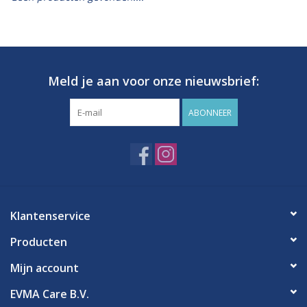
Hygiëne
Verzorging & Beauty
Meld je aan voor onze nieuwsbrief:
KNO
ABONNEER
Merken
Waterdichte pleisters:
wanneer kies je ervoor en
Klantenservice
welke zijn het beste?
Producten
Mijn account
EVMA Care B.V.