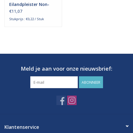
Eilandpleister Non-
Woven
€11,07
Stukprijs : €0,22 / Stuk
Meld je aan voor onze nieuwsbrief:
ABONNEER
Klantenservice