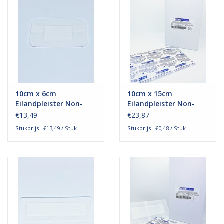
10cm x 6cm
10cm x 15cm
Eilandpleister Non-
Eilandpleister Non-
Woven
Woven
€13,49
€23,87
Stukprijs : €13,49 / Stuk
Stukprijs : €0,48 / Stuk