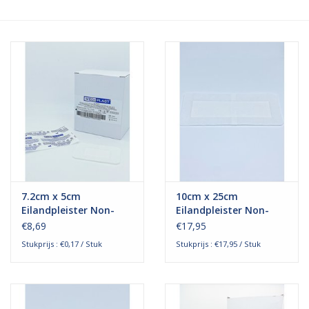
Hygiëne
Verzorging & Beauty
KNO
Merken
Waterdichte pleisters:
7.2cm x 5cm
10cm x 25cm
wanneer kies je ervoor en
Eilandpleister Non-
Eilandpleister Non-
welke zijn het beste?
Woven
Woven
€8,69
€17,95
Stukprijs : €0,17 / Stuk
Stukprijs : €17,95 / Stuk