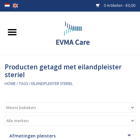
0 Artikelen - €0,00
Home
Verbandmiddelen
Producten getagd met eilandpleister
Borstvoeding
steriel
Voeding
HOME
/
TAGS
/
EILANDPLEISTER STERIEL
MiniONE Button
Praktijkinrichting
Verbruiksmaterialen
Afmetingen pleisters