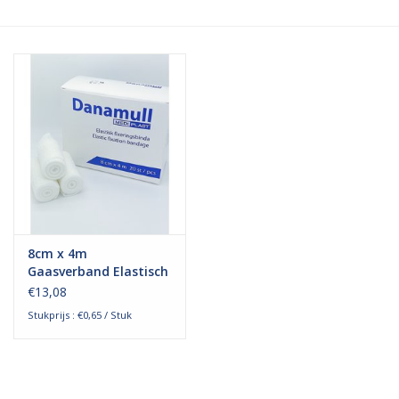
Hygiëne
Verzorging & Beauty
KNO
Merken
Waterdichte pleisters:
8cm x 4m
wanneer kies je ervoor en
Gaasverband Elastisch
welke zijn het beste?
€13,08
Stukprijs : €0,65 / Stuk