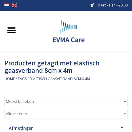
0 Artikelen - €0,00
Home
Verbandmiddelen
Producten getagd met elastisch
Borstvoeding
gaasverband 8cm x 4m
Voeding
HOME
/
TAGS
/
ELASTISCH GAASVERBAND 8CM X 4M
MiniONE Button
Praktijkinrichting
Verbruiksmaterialen
Afmetingen