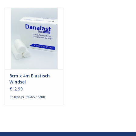
Hygiëne
Verzorging & Beauty
KNO
Merken
8cm x 4m Elastisch
Waterdichte pleisters:
Windsel
wanneer kies je ervoor en
€12,99
welke zijn het beste?
Stukprijs : €0,65 / Stuk