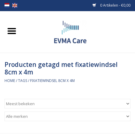
0 Artikelen - €0,00
Home
Verbandmiddelen
Producten getagd met fixatiewindsel
Borstvoeding
8cm x 4m
Voeding
HOME
/
TAGS
/
FIXATIEWINDSEL 8CM X 4M
MiniONE Button
Praktijkinrichting
Verbruiksmaterialen