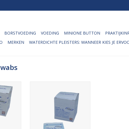
BORSTVOEDING
VOEDING
MINIONE BUTTON
PRAKTIJKIN
O
MERKEN
WATERDICHTE PLEISTERS: WANNEER KIES JE ERVOO
swabs
n-woven
Deze steriele non-woven
n Maimed
gaascompressen van Maimed
pakt, hebben
zijn per 2 steriel verpakt, hebben
m x 5cm en
een afmeting van 5cm x 5cm en
oor het
worden gebruikt voor het
eschermen
desinfecteren en beschermen
ideaal voor
van wonden. Ze zijn ideaal voor
n wonden,
het schoonmaken van wonden,