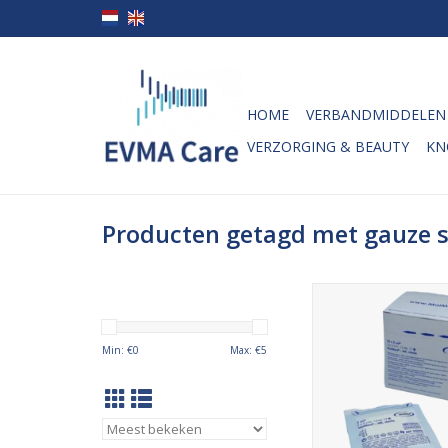
HOME
VERBANDMIDDELEN
VERZORGING & BEAUTY
KN
Producten getagd met gauze 
Deze steriele no
gaascompressen va
zijn per 2 steriel ver
Min: €
0
Max: €
5
een afmeting van 5c
worden gebruikt v
desinfecteren en b
van wonden. Ze zijn 
het schoonmaken va