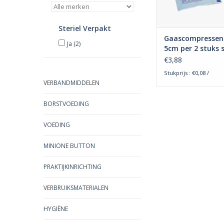
en blijven niet kl
TOEVOEGEN AAN WI
Steriel Verpakt
Gaascompressen
Ja
(2)
5cm per 2 stuks s
verpakt 12 laags
€3,88
Stukprijs : €0,08 /
VERBANDMIDDELEN
BORSTVOEDING
VOEDING
MINIONE BUTTON
PRAKTIJKINRICHTING
VERBRUIKSMATERIALEN
HYGIËNE