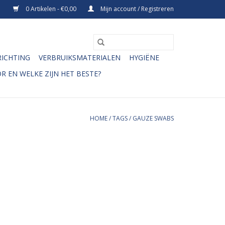
0 Artikelen - €0,00
Mijn account / Registreren
RICHTING
VERBRUIKSMATERIALEN
HYGIËNE
R EN WELKE ZIJN HET BESTE?
HOME
/
TAGS
/
GAUZE SWABS