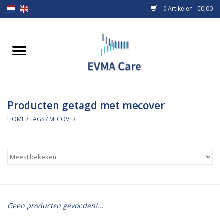
0 Artikelen - €0,00
Home
Verbandmiddelen
Producten getagd met mecover
Borstvoeding
HOME
/
TAGS
/
MECOVER
Voeding
MiniONE Button
Praktijkinrichting
Geen producten gevonden!...
Verbruiksmaterialen