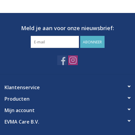
Hygiëne
Meld je aan voor onze nieuwsbrief:
Verzorging & Beauty
ABONNEER
KNO
Merken
Waterdichte pleisters:
Klantenservice
wanneer kies je ervoor en
welke zijn het beste?
Producten
Mijn account
EVMA Care B.V.