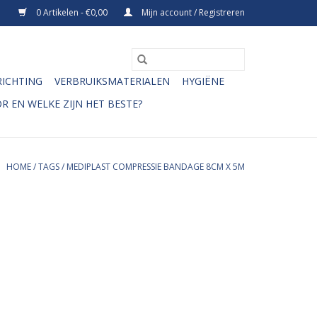
0 Artikelen - €0,00
Mijn account / Registreren
RICHTING
VERBRUIKSMATERIALEN
HYGIËNE
R EN WELKE ZIJN HET BESTE?
HOME
/
TAGS
/
MEDIPLAST COMPRESSIE BANDAGE 8CM X 5M