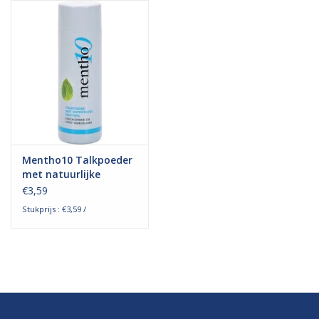
Hygiëne
Verzorging & Beauty
KNO
Merken
Mentho10 Talkpoeder
met natuurlijke
menthol 75 gram
Waterdichte pleisters:
€3,59
wanneer kies je ervoor en
Stukprijs : €3,59 /
welke zijn het beste?