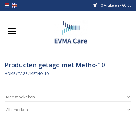
0 Artikelen - €0,00
Home
Verbandmiddelen
Producten getagd met Metho-10
Borstvoeding
HOME
/
TAGS
/
METHO-10
Voeding
MiniONE Button
Praktijkinrichting
Verbruiksmaterialen