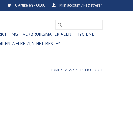
0 Artikelen - €0,00
Mijn account / Registreren
RICHTING
VERBRUIKSMATERIALEN
HYGIËNE
R EN WELKE ZIJN HET BESTE?
HOME
/
TAGS
/
PLEISTER GROOT