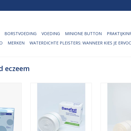
BORSTVOEDING
VOEDING
MINIONE BUTTON
PRAKTIJKIN
O
MERKEN
WATERDICHTE PLEISTERS: WANNEER KIES JE ERVOO
d eczeem
ftewel 2-way
Het single-way stretch danafast
Het single-way 
isverband
buisverband wordt voornamelijk
buisverband wo
 gebruikt
gebruikt voor huidbescherming
gebruikt voor 
ing onder
onder bijvoorbeeld gips of
onder bijvoo
ps of
compressiezwachtels. Ook kan
compressiezwa
s. Ook kan
het worden gebruikt voor
het worden 
kt voor
verbandfixatie en zalftherapie.
verbandfixatie 
ftherapie.
TOEVOEGEN AAN WINKELWAGEN
TOEVOEGEN AA