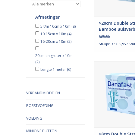
TOEVOEGEN AAN WI
Afmetingen
>20cm Double St
5 t/m 10cm x 10m
(8)
Bamboe Buisver
10-15cm x 10m
(4)
Bovenlichaam
€39,95
16-20cm x 10m
(2)
Stukprijs : €39,95 / Stu
20cm en groter x 10m
(2)
Het double stretch, o
Lengte 1 meter
(6)
stretch danafast bu
wordt voornamelijk
voor huidbescherm
bijvoorbeeld gi
VERBANDMIDDELEN
compressiezwachtel
het worden gebrui
BORSTVOEDING
verbandfixatie en zal
TOEVOEGEN AAN WI
VOEDING
MINIONE BUTTON
>8cm Double Str