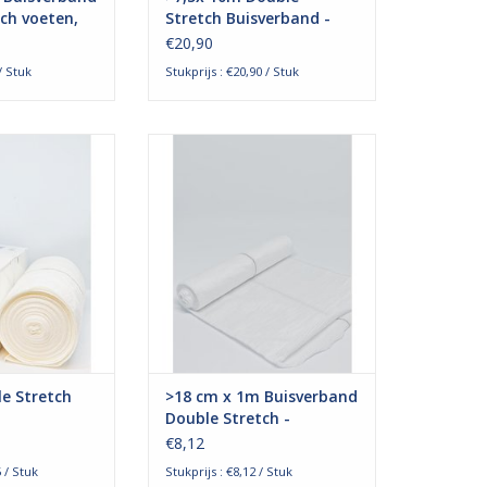
ch voeten,
Stretch Buisverband -
en en kleine
Benen, Armen en Dijen
€20,90
/ Stuk
Stukprijs : €20,90 / Stuk
retch danafast
Het 2-way stretch danafast
rdt voornamelijk
buisverband wordt voornamelijk
huidbescherming
gebruikt voor huidbescherming
rbeeld gips of
onder bijvoorbeeld gips of
chtels. Ook kan
compressiezwachtels. Ook kan
gebruikt voor
het worden gebruikt voor
en zalftherapie.
verbandfixatie en zalftherapie.
N WINKELWAGEN
TOEVOEGEN AAN WINKELWAGEN
e Stretch
>18 cm x 1m Buisverband
Double Stretch -
am
Bovenlichaam
€8,12
5 / Stuk
Stukprijs : €8,12 / Stuk