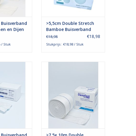
TOEVOEGEN AAN WINKELWAGEN
 Buisverband
>5,5cm Double Stretch
en en Dijen
Bamboe Buisverband
€18,98
€18,98
5 / Stuk
Stukprijs : €18,98 / Stuk
ch, oftewel 2-way
Het double stretch of 2-way
ast buisverband
stretch danafast buisverband
elijk gebruikt
wordt voornamelijk gebruikt
cherming onder
voor huidbescherming onder
eld gips of
bijvoorbeeld gips of
chtels. Ook kan
compressiezwachtels. Ook kan
gebruikt voor
het worden gebruikt voor
en zalftherapie.
verbandfixatie en zalftherapie.
N WINKELWAGEN
TOEVOEGEN AAN WINKELWAGEN
 Buisverband
>7,5x 10m Double