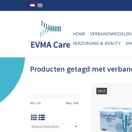
HOME
VERBANDMIDDELEN
VERZORGING & BEAUTY
KN
Producten getagd met verban
Het double stretch, o
SALE
stretch danafast bu
wordt voornamelijk
Min: €
0
Max: €
40
voor huidbescherm
bijvoorbeeld gi
compressiezwachtel
het worden gebrui
verbandfixatie en zal