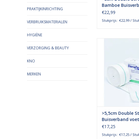
Bamboe Buisver
PRAKTIJKINRICHTING
€22,99
Stukprijs : €22,99 / Stu
VERBRUIKSMATERIALEN
HYGIËNE
Het double stretch, o
stretch danafast bu
VERZORGING & BEAUTY
wordt voornamelijk
voor huidbescherm
KNO
bijvoorbeeld gi
compressiezwachtel
MERKEN
het worden gebrui
verbandfixatie en zal
TOEVOEGEN AAN WI
>5,5cm Double S
Buisverband voet
handen, armen e
€17,25
benen
Stukprijs : €17,25 / Stu