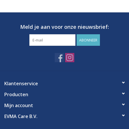
Hygiëne
Meld je aan voor onze nieuwsbrief:
Verzorging & Beauty
ABONNEER
KNO
Merken
Waterdichte pleisters:
Klantenservice
wanneer kies je ervoor en
welke zijn het beste?
Producten
Mijn account
EVMA Care B.V.