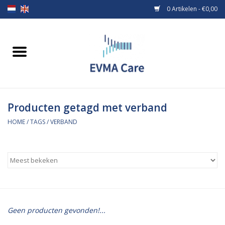
0 Artikelen - €0,00
Home
Verbandmiddelen
Producten getagd met verband
Borstvoeding
HOME
/
TAGS
/
VERBAND
Voeding
MiniONE Button
Praktijkinrichting
Geen producten gevonden!...
Verbruiksmaterialen