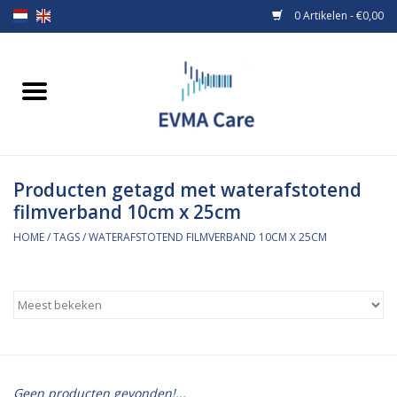
0 Artikelen - €0,00
Home
Verbandmiddelen
Producten getagd met waterafstotend
Borstvoeding
filmverband 10cm x 25cm
Voeding
HOME
/
TAGS
/
WATERAFSTOTEND FILMVERBAND 10CM X 25CM
MiniONE Button
Praktijkinrichting
Verbruiksmaterialen
Geen producten gevonden!...