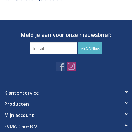
Hygiëne
Verzorging & Beauty
Meld je aan voor onze nieuwsbrief:
KNO
ABONNEER
Merken
Waterdichte pleisters:
wanneer kies je ervoor en
Klantenservice
welke zijn het beste?
Producten
Mijn account
EVMA Care B.V.