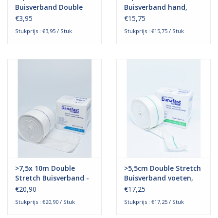
Buisverband Double
Buisverband hand,
stretch voeten,
pols en onderarm
€3,95
€15,75
handen, armen en
Stukprijs : €3,95 / Stuk
Stukprijs : €15,75 / Stuk
kleine benen
>7,5x 10m Double
>5,5cm Double Stretch
Stretch Buisverband -
Buisverband voeten,
Benen, Armen en Dijen
handen, armen en
€20,90
€17,25
kleine benen
Stukprijs : €20,90 / Stuk
Stukprijs : €17,25 / Stuk