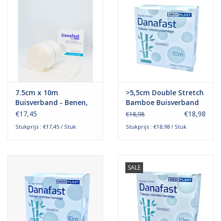
7.5cm x 10m
>5,5cm Double Stretch
Buisverband - Benen,
Bamboe Buisverband
Armen en Dijen
€17,45
€18,98
€18,98
Stukprijs : €17,45 / Stuk
Stukprijs : €18,98 / Stuk
SALE