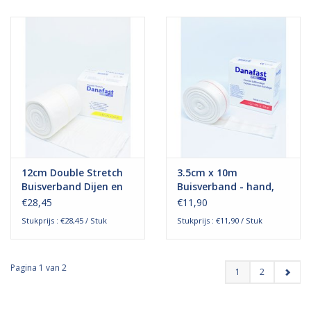
12cm Double Stretch
3.5cm x 10m
Buisverband Dijen en
Buisverband - hand,
kleine bovenlichamen
pols en onderarm
€28,45
€11,90
Stukprijs : €28,45 / Stuk
Stukprijs : €11,90 / Stuk
Pagina 1 van 2
1
2