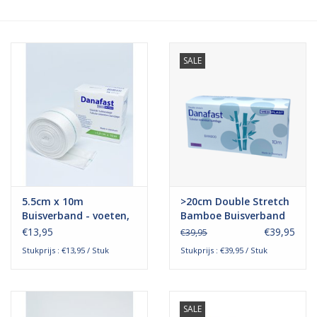
Hygiëne
SALE
Verzorging & Beauty
KNO
Merken
Waterdichte pleisters:
5.5cm x 10m
>20cm Double Stretch
wanneer kies je ervoor en
Buisverband - voeten,
Bamboe Buisverband
welke zijn het beste?
handen, armen en
Bovenlichaam
€13,95
€39,95
€39,95
kleine benen
Stukprijs : €13,95 / Stuk
Stukprijs : €39,95 / Stuk
SALE