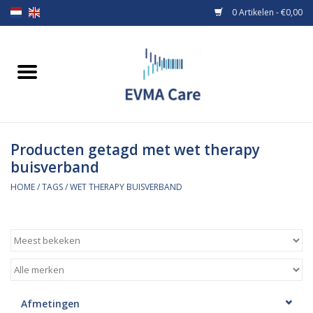
0 Artikelen - €0,00
Home
Verbandmiddelen
Producten getagd met wet therapy
Borstvoeding
buisverband
Voeding
HOME
/
TAGS
/
WET THERAPY BUISVERBAND
MiniONE Button
Praktijkinrichting
Verbruiksmaterialen
Afmetingen