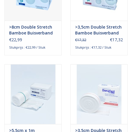
>8cm Double Stretch
>3,5cm Double Stretch
Bamboe Buisverband
Bamboe Buisverband
hand, pols en
€22,99
€17,32
€17,32
onderarm
Stukprijs : €22,99 / Stuk
Stukprijs : €17,32 / Stuk
>5,5cm x 1m
>3,5cm Double Stretch