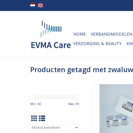
HOME
VERBANDMIDDELEN
VERZORGING & BEAUTY
KN
Producten getagd met zwaluw
De Mediplast hechtst
zwaluwstaartjes)
hypoallergeen en vo
Min: €
0
Max: €
5
wondranden scheur
lelijk litteken veroo
hechtstrips worden
gebruikt om kleine 
hechten en ter onders