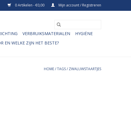
0 Artikelen - €0,00
Mijn account / Registreren
RICHTING
VERBRUIKSMATERIALEN
HYGIËNE
R EN WELKE ZIJN HET BESTE?
HOME
/
TAGS
/
ZWALUWSTAARTJES