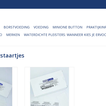
BORSTVOEDING
VOEDING
MINIONE BUTTON
PRAKTIJKIN
O
MERKEN
WATERDICHTE PLEISTERS: WANNEER KIES JE ERVOO
staartjes
rips (ofwel
De Mediplast hechtstrips (ofwel
 zijn
zwaluwstaartjes) zijn
orkomen dat
hypoallergeen en voorkomen dat
en en een
wondranden scheuren en een
rzaken. De
lelijk litteken veroorzaken. De
 dan ook
hechtstrips worden dan ook
wondjes te
gebruikt om kleine wondjes te
teuning van
hechten en ter ondersteuning van