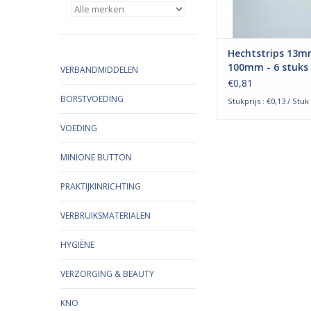
‘echte’ hechting
TOEVOEGEN AAN WI
Hechtstrips 13m
100mm - 6 stuks
VERBANDMIDDELEN
€0,81
BORSTVOEDING
Stukprijs : €0,13 / Stuk
VOEDING
MINIONE BUTTON
PRAKTIJKINRICHTING
VERBRUIKSMATERIALEN
HYGIËNE
VERZORGING & BEAUTY
KNO