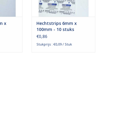
en. D
‘echte’ hechtingen. D
NKELWAGEN
TOEVOEGEN AAN WINKELWAGEN
m x
Hechtstrips 6mm x
100mm - 10 stuks
€0,86
Stukprijs : €0,09 / Stuk