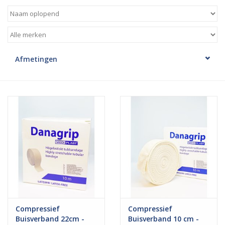
Hygiëne
Verzorging & Beauty
Afmetingen
KNO
Merken
Waterdichte pleisters:
wanneer kies je ervoor en
welke zijn het beste?
Compressief
Compressief
Buisverband 22cm -
Buisverband 10 cm -