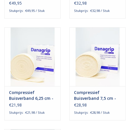
Bovenlichaam
Dijbeen
€49,95
€32,98
Stukprijs : €49,95 / Stuk
Stukprijs : €32,98 / Stuk
Compressief
Compressief
Buisverband 6,25 cm -
Buisverband 7,5 cm -
Handen & Elleboog
Benen
€21,98
€28,98
Stukprijs : €21,98 / Stuk
Stukprijs : €28,98 / Stuk