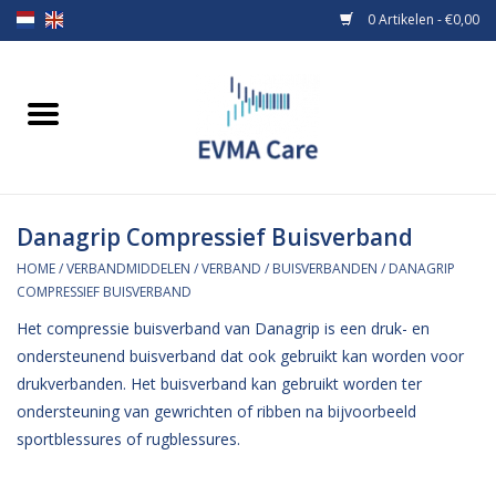
0 Artikelen - €0,00
Home
Verbandmiddelen
Danagrip Compressief Buisverband
Borstvoeding
HOME
/
VERBANDMIDDELEN
/
VERBAND
/
BUISVERBANDEN
/
DANAGRIP
COMPRESSIEF BUISVERBAND
Voeding
Het compressie buisverband van Danagrip is een druk- en
ondersteunend buisverband dat ook gebruikt kan worden voor
MiniONE Button
drukverbanden. Het buisverband kan gebruikt worden ter
ondersteuning van gewrichten of ribben na bijvoorbeeld
Praktijkinrichting
sportblessures of rugblessures.
Verbruiksmaterialen