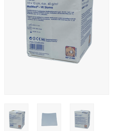
Hygiëne
Verzorging & Beauty
KNO
Merken
Waterdichte pleisters:
wanneer kies je ervoor en
welke zijn het beste?