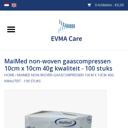
0 Artikelen - €0,00
Home
Verbandmiddelen
MaiMed non-woven gaascompressen
Borstvoeding
10cm x 10cm 40g kwaliteit - 100 stuks
HOME
/
MAIMED NON-WOVEN GAASCOMPRESSEN 10CM X 10CM 40G
Voeding
KWALITEIT - 100 STUKS
MiniONE Button
Praktijkinrichting
Verbruiksmaterialen