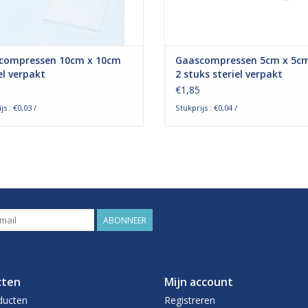
compressen 10cm x 10cm
Gaascompressen 5cm x 5cm
el verpakt
2 stuks steriel verpakt
€1,85
js : €0,03 /
Stukprijs : €0,04 /
ABONNEER
cten
Mijn account
ducten
Registreren