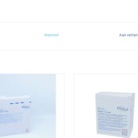
Maimed
Aan verlan
teriele non-woven gaascompressen
Deze steriele non-woven gaascom
Maimed zijn per 2 steriel verpakt,
van Maimed zijn per 2 steriel ver
 een afmeting van 10cm x 10cm en
hebben een afmeting van 5cm x 
n gebruikt voor het desinfecteren
worden gebruikt voor het desinfe
hermen van wonden. Ze zijn ideaal
en beschermen van wonden. Ze zij
het schoonmaken van wonden, en
voor het schoonmaken van wond
blijven niet kleven aa
blijven niet kleven aan
EVOEGEN AAN WINKELWAGEN
TOEVOEGEN AAN WINKELWA