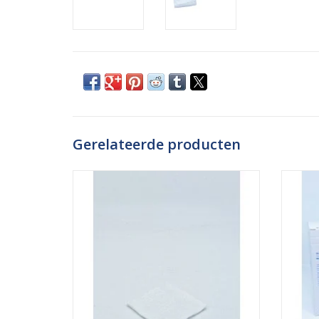
Gerelateerde producten
Deze steriele non-woven gaasjes van
Deze s
Mediplast worden gebruikt voor het
van 
desinfecteren en beschermen van
hebben
wonden. Ze zijn ideaal voor het
worde
schoonmaken van wonden, en blijven niet
en besc
kleven aan de wond. Zeker bij open
voor 
wonden komen ze goed van toepassing
doordat z
TO
TOEVOEGEN AAN WINKELWAGEN