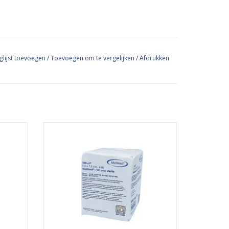
glijst toevoegen
/
Toevoegen om te vergelijken
/
Afdrukken
pressen
Deze non-woven gaascompressen van
pakt,
Maimed hebben een afmeting van 7,5cm x
5cm en
7,5cm en worden gebruikt voor het
cteren
desinfecteren en beschermen van
n ideaal
wonden. Ze zijn ideaal voor het
en, en
schoonmaken van wonden, en blijven niet
kleven aan de wond. Zeker bij open
wonden k
GEN
TOEVOEGEN AAN WINKELWAGEN