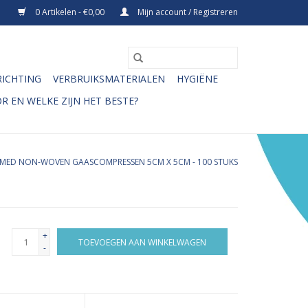
0 Artikelen - €0,00
Mijn account / Registreren
RICHTING
VERBRUIKSMATERIALEN
HYGIËNE
R EN WELKE ZIJN HET BESTE?
MED NON-WOVEN GAASCOMPRESSEN 5CM X 5CM - 100 STUKS
+
TOEVOEGEN AAN WINKELWAGEN
-