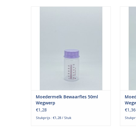
De moedermelk bewaarflessen van Cair
De mo
zijn dé keuze van vele ziekenhuizen in
zijn
Nederland en zijn ook de eerste keus van
Nederl
de moedermelkbank.
Deze flesjes zijn geschikt voor het
Dez
bewaren, vervoeren en invriezen van
bewa
moedermelk. Deze moedermelk
moe
bewaarfles met ee
TOEVOEGEN AAN WINKELWAGEN
TO
Moedermelk Bewaarfles 50ml
Moed
Wegwerp
Wegwe
€1,28
€1,36
Stukprijs : €1,28 / Stuk
Stukpri