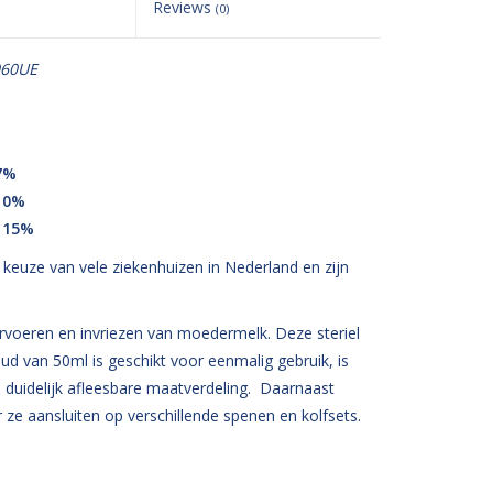
Reviews
(0)
060UE
7%
 10%
r 15%
keuze van vele ziekenhuizen in Nederland en zijn
ervoeren en invriezen van moedermelk. Deze steriel
 van 50ml is geschikt voor eenmalig gebruik, is
 duidelijk afleesbare maatverdeling. Daarnaast
 ze aansluiten op verschillende spenen en kolfsets.