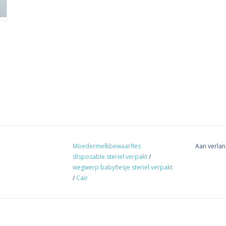
Moedermelkbewaarfles
Aan verlan
disposable steriel verpakt
/
wegwerp babyflesje steriel verpakt
/
Cair