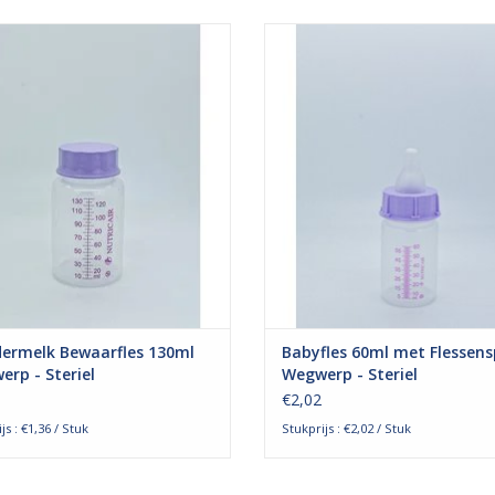
edermelk bewaarflessen van Cair
De babyflessen van Cair zijn dé ke
 dé keuze van vele ziekenhuizen in
vele ziekenhuizen in Nederland.
and en zijn ook de eerste keus van
steriel verpakte babyfles met een
de moedermelkbank.
van 60ml is geschikt voor eenm
e flesjes zijn geschikt voor het
gebruik, gemaakt van stevi
ren, vervoeren en invriezen van
polypropyleen en heeft een duid
dermelk. Deze steriel verpakte
afleesbare maatverdeling.
moedermelk
Het fl
EVOEGEN AAN WINKELWAGEN
TOEVOEGEN AAN WINKELWA
ermelk Bewaarfles 130ml
Babyfles 60ml met Flessen
rp - Steriel
Wegwerp - Steriel
€2,02
js : €1,36 / Stuk
Stukprijs : €2,02 / Stuk