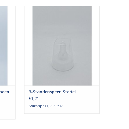
uze van
De 3-standen speen van Cair is een
 Deze
tepelvormige speen met een zachte
 inhoud
afwerking. De drie verschillende standen
alig
geven u de mogelijkheid om zelf de
g
hoeveelheid en snelheid van het voeden te
elijk
bepalen. De eerste stand is vooral
geschikt voor vloeibare en dunne
TOEVOEGEN AAN WINKELWAGEN
GEN
speen
3-Standenspeen Steriel
€1,21
Stukprijs : €1,21 / Stuk