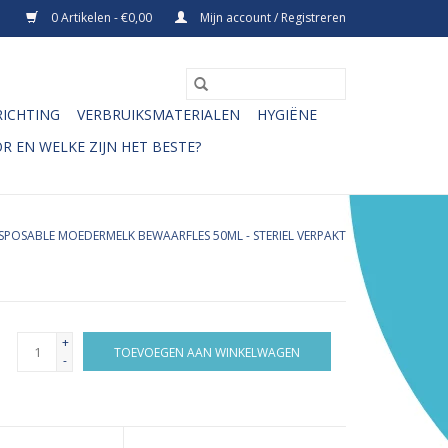
0 Artikelen - €0,00
Mijn account / Registreren
RICHTING
VERBRUIKSMATERIALEN
HYGIËNE
R EN WELKE ZIJN HET BESTE?
ISPOSABLE MOEDERMELK BEWAARFLES 50ML - STERIEL VERPAKT
+
TOEVOEGEN AAN WINKELWAGEN
-