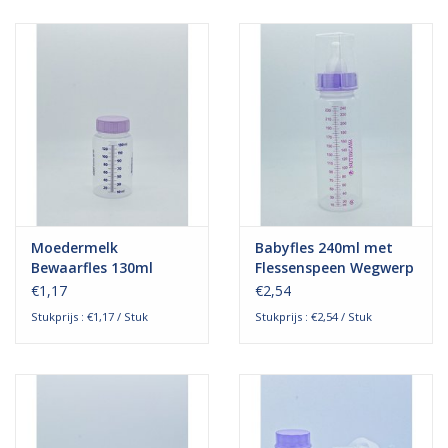
Moedermelk
Babyfles 240ml met
Bewaarfles 130ml
Flessenspeen Wegwerp
Wegwerp - Steriel
- Steriel
€1,17
€2,54
Stukprijs : €1,17 / Stuk
Stukprijs : €2,54 / Stuk