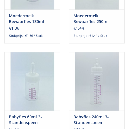
Moedermelk
Moedermelk
Bewaarfles 130ml
Bewaarfles 250ml
Wegwerp - Steriel
Wegwerp - Steriel
€1,36
€1,44
Stukprijs : €1,36 / Stuk
Stukprijs : €1,44 / Stuk
Babyfles 60ml 3-
Babyfles 240ml 3-
Standenspeen
Standenspeen
Wegwerp - Steriel
Wegwerp - Steriel