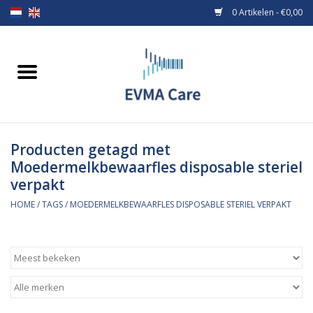
0 Artikelen - €0,00
Home
Verbandmiddelen
Producten getagd met
Borstvoeding
Moedermelkbewaarfles disposable steriel
verpakt
Voeding
HOME
/
TAGS
/
MOEDERMELKBEWAARFLES DISPOSABLE STERIEL VERPAKT
MiniONE Button
Praktijkinrichting
Verbruiksmaterialen