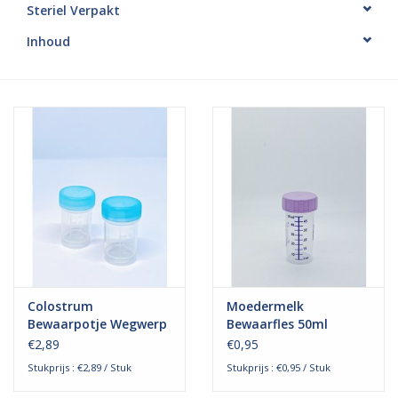
Steriel Verpakt
Hygiëne
Inhoud
Verzorging & Beauty
KNO
Merken
Waterdichte pleisters:
wanneer kies je ervoor en
welke zijn het beste?
Colostrum
Moedermelk
Bewaarpotje Wegwerp
Bewaarfles 50ml
20 ML - Steriel
Wegwerp - Steriel
€2,89
€0,95
Stukprijs : €2,89 / Stuk
Stukprijs : €0,95 / Stuk