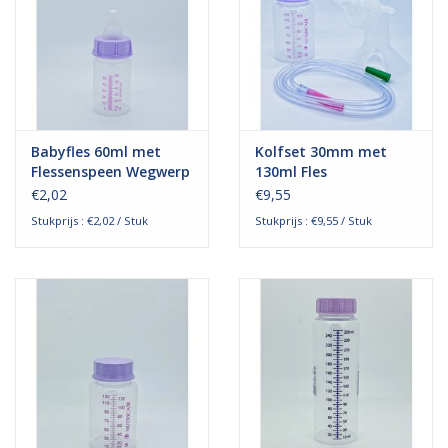
Babyfles 60ml met
Kolfset 30mm met
Flessenspeen Wegwerp
130ml Fles
- Steriel
€2,02
€9,55
Stukprijs : €2,02 / Stuk
Stukprijs : €9,55 / Stuk