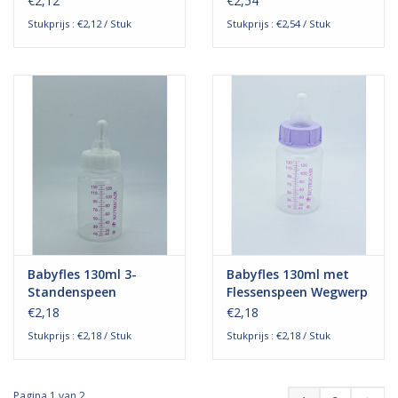
€2,12
€2,54
Stukprijs : €2,12 / Stuk
Stukprijs : €2,54 / Stuk
Babyfles 130ml 3-
Babyfles 130ml met
Standenspeen
Flessenspeen Wegwerp
Wegwerp - Steriel
- Steriel
€2,18
€2,18
Stukprijs : €2,18 / Stuk
Stukprijs : €2,18 / Stuk
Pagina 1 van 2